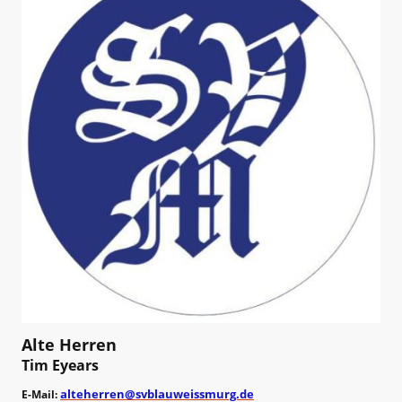
Alte Herren
Tim Eyears
alteherren@svblauweissmurg.de
E-Mail: